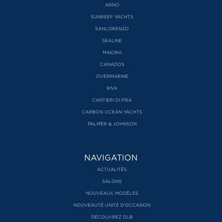
ARNO
SUNREEF YACHTS
SANLORENZO
SEALINE
MAIORA
CANADOS
OVERMARINE
RIVA
CANTIERI DI PISA
CARBON OCEAN YACHTS
PALMER & JOHNSON
NAVIGATION
ACTUALITÉS
SALONS
NOUVEAUX MODÈLES
NOUVEAUTÉ UNITÉ D’OCCASION
DÉCOUVREZ DLB