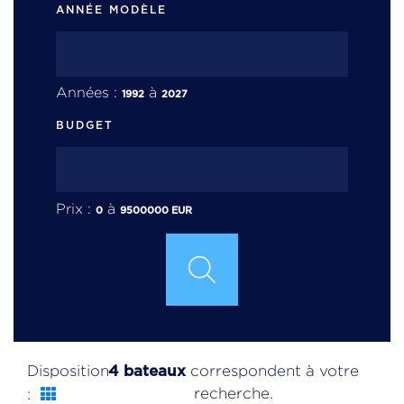
ANNÉE MODÈLE
Années :
à
1992
2027
BUDGET
Prix :
à
0
9500000
EUR
4 bateaux
Disposition
correspondent à votre
recherche.
: