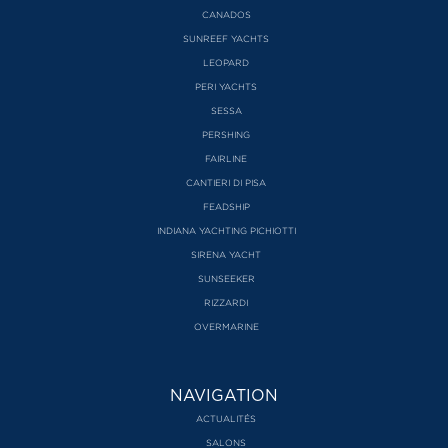
CANADOS
SUNREEF YACHTS
LEOPARD
PERI YACHTS
SESSA
PERSHING
FAIRLINE
CANTIERI DI PISA
FEADSHIP
INDIANA YACHTING PICHIOTTI
SIRENA YACHT
SUNSEEKER
RIZZARDI
OVERMARINE
NAVIGATION
ACTUALITÉS
SALONS