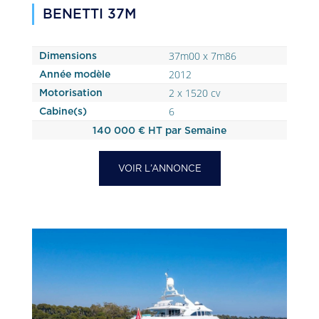
BENETTI 37M
37m00 x 7m86
Dimensions
2012
Année modèle
2 x 1520 cv
Motorisation
6
Cabine(s)
140 000 € HT par Semaine
VOIR L’ANNONCE