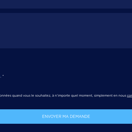
é
.
*
onnées quand vous le souhaitez, à n’importe quel moment, simplement en nous
con
ENVOYER MA DEMANDE