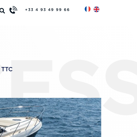
+33 4 93 49 99 66
CES
€ TTC