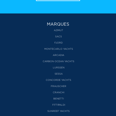
MARQUES
AZIMUT
SACS
FJORD
MONTECARLO YACHTS
ARCADIA
CARBON OCEAN YACHTS
LURSSEN
SESSA
CONCORDE YACHTS
FRAUSCHER
CRANCHI
BENETTI
FITTIPALDI
SUNREEF YACHTS