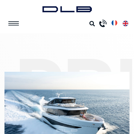
ACCUEIL
BATEAUX NEUFS
PRINCESS X80
PRINCESS X80
Réf.
PFX80
Année modèle :
2026
Prix : NA
PR