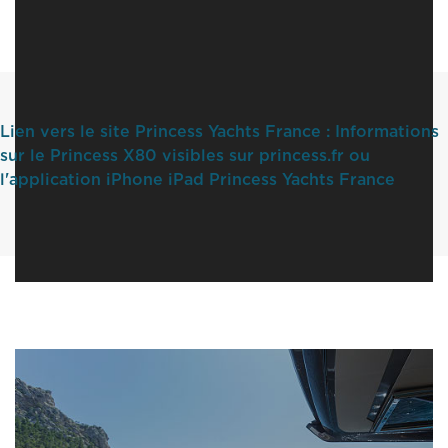
Lien vers le site Princess Yachts France : Informations
sur le Princess X80 visibles sur princess.fr ou
l'application iPhone iPad Princess Yachts France