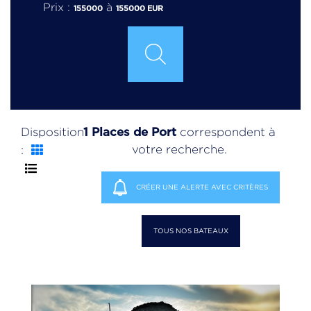
Prix :
à
155000
155000
EUR
1 Places de Port
Disposition
correspondent à
votre recherche.
:
CRÉER UNE ALERTE AVEC CRITÈRES
TOUS NOS BATEAUX