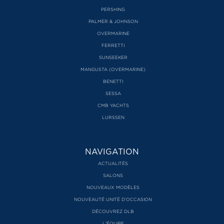
PERSHING
PALMER & JOHNSON
OVERMARINE
FERRETTI
SUNSEEKER
MANGUSTA (OVERMARINE)
BENETTI
SESSA
CMB YACHTS
LURSSEN
NAVIGATION
ACTUALITÉS
SALONS
NOUVEAUX MODÈLES
NOUVEAUTÉ UNITÉ D’OCCASION
DÉCOUVREZ DLB
L'ÉQUIPE