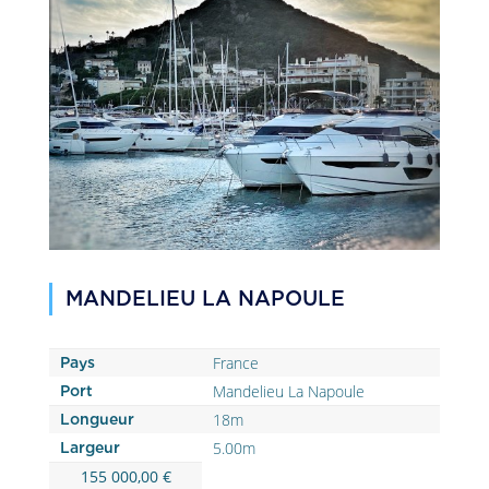
MANDELIEU LA NAPOULE
France
Pays
Mandelieu La Napoule
Port
18m
Longueur
5.00m
Largeur
155 000,00 €