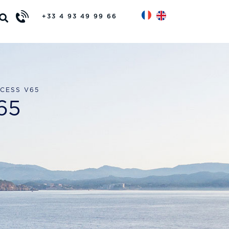
+33 4 93 49 99 66
CESS V65
65