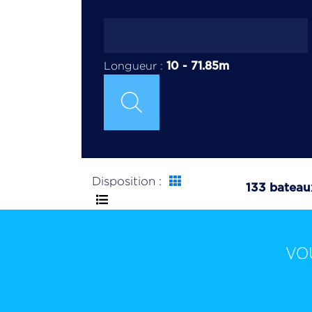
10
-
71.85
m
Longueur :
Disposition :
133 batea
VO