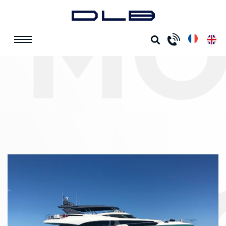
MO
ACCUEIL
LOCATIONS
MONTECARLO
YACHTS 96
MONTECARLO
YACHTS 96
Cabine(s) :
Prix : 85 000 € HT par Semaine