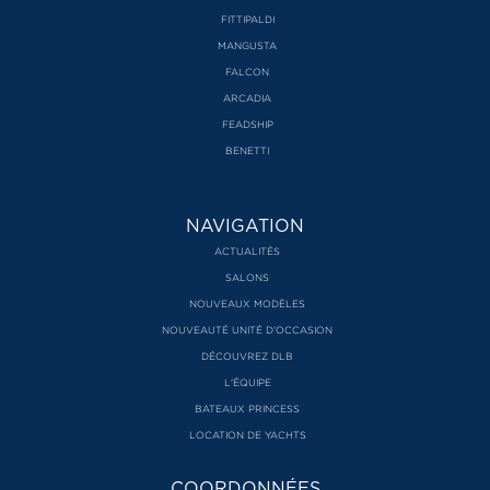
FITTIPALDI
MANGUSTA
FALCON
ARCADIA
FEADSHIP
BENETTI
NAVIGATION
ACTUALITÉS
SALONS
NOUVEAUX MODÈLES
NOUVEAUTÉ UNITÉ D’OCCASION
DÉCOUVREZ DLB
L'ÉQUIPE
BATEAUX PRINCESS
LOCATION DE YACHTS
COORDONNÉES