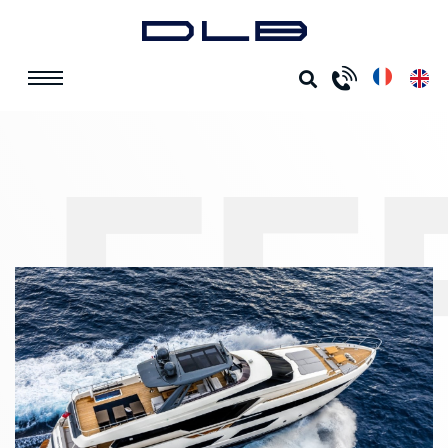
ACCUEIL
LOCATIONS
FERRETTI 920
FERRETTI 920
Cabine(s) :
4
Passagers :
8
Prix : 75 000 € HT
FE
par Semaine