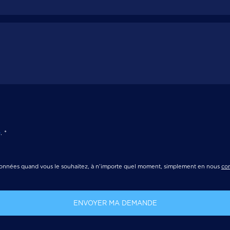
é
.
*
onnées quand vous le souhaitez, à n’importe quel moment, simplement en nous
con
ENVOYER MA DEMANDE