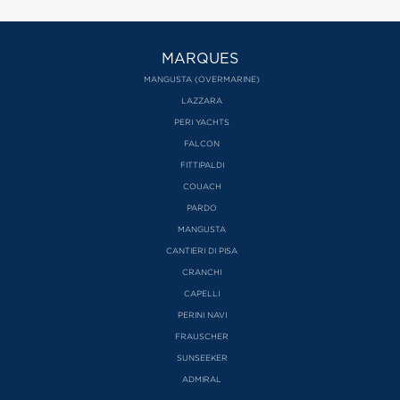
MARQUES
MANGUSTA (OVERMARINE)
LAZZARA
PERI YACHTS
FALCON
FITTIPALDI
COUACH
PARDO
MANGUSTA
CANTIERI DI PISA
CRANCHI
CAPELLI
PERINI NAVI
FRAUSCHER
SUNSEEKER
ADMIRAL