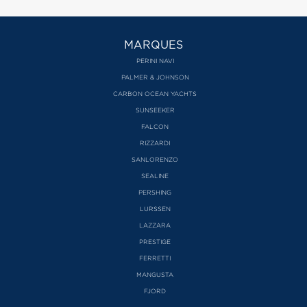
MARQUES
PERINI NAVI
PALMER & JOHNSON
CARBON OCEAN YACHTS
SUNSEEKER
FALCON
RIZZARDI
SANLORENZO
SEALINE
PERSHING
LURSSEN
LAZZARA
PRESTIGE
FERRETTI
MANGUSTA
FJORD