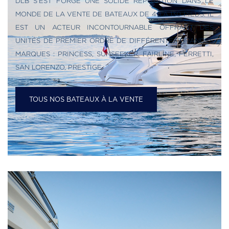
DLB S'EST FORGÉ UNE SOLIDE RÉPUTATION DANS LE
MONDE DE LA VENTE DE BATEAUX DE 40 À 130 PIEDS. IL
EST UN ACTEUR INCONTOURNABLE OFFRANT DES
UNITÉS DE PREMIER ORDRE DE DIFFÉRENTES GRANDES
MARQUES : PRINCESS, SUNSEEKER, FAIRLINE, FERRETTI,
SAN LORENZO, PRESTIGE.
TOUS NOS BATEAUX À LA VENTE