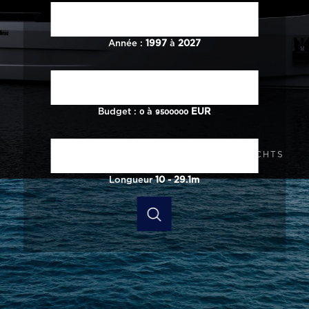
Année :
1997
à
2027
Budget :
à
EUR
0
9500000
106 AND 118 ODYSSEY I PRINCESS YACHTS
Longueur
10
-
29.1
m